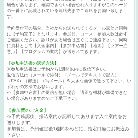
場合があります。確認できない場合恐れ入りますがこのページ
の一番下に記載されている連絡先までご連絡をお願い致しま
す。
予約受付可の場合、当社からの送られてくるメール返信と同時
に【予約完了】となります。参加日、コース、参加人数は必ず
ご確認ください。誤りがある場合は直ぐにご連絡下さい。同時
に資料として【入金案内】【参加申込書】【地図】【ツアー注
意点】【プログラムの案内】が送られてきます。
【参加申込書の返送方法】
※参加申込書はご予約から1週間以内に返信下さい。
返信方法は（メールで添付）（メールでテキストで記入）
（FAX）（郵送）（写メール）※大きな画像で送って下さい。い
ずれかの方法でお願いします。
※【参加申込書】の返信が無い場合、適正な機材が準備できな
い場合がありますのでご了承下さい。
【参加費のご入金】
※予約確認後、振込案内が記載してあります入金案内をお
送りします。
参加費は、予約確定後1週間をめどに、指定口座にお振込み
下さい。