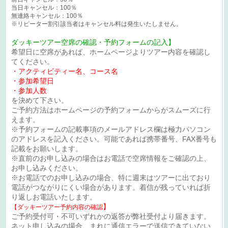
当日キャンセル：100％
無連絡キャンセル：100％
※リピーター割引該当者はキャンセル料は発生いたしません。
ダッキーツアー空席の確認・予約フォームの記入】
希望日に空席があれば、ホームページよりツアー内容を確認し
てください。
・アクティビティー名、コース名
・参加希望日
・参加人数
を決めて下さい。
ご予約方法はホームページの予約フォームからがスムーズに行
えます。
※予約フォームの記載事項のメールアドレス欄は極力パソコン
のアドレスを記入ください。可能であれば携帯番号、FAX番号も
記載をお願いします。
※直前のお申し込みの場合はお電話で空席情報をご確認の上、
お申し込みください。
※お電話でのお申し込みの場合、特に週末はツアーに出ており
電話がつながりにくい場合があります。着信が残っていれば折
り返しお電話いたします。
】
【ダッキーツアー予約内容の確認
ご予約受付可・不可いずれかの返答が弊社受付より届きます。
ネット申し込みの場合、まれに通信エラーで送信できていない