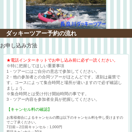
ダッキーツアー予約の流れ
お申し込み方法
★電話インターネットでお申し込み前に必ず一読ください。
※特に把握してほしい重要事項
1・ツアーにはご自分の意志で参加してください。
2・他の参加者との合同ツアーがほとんどです。遅刻は厳禁で
す。コースによって集合時間と場所が違いますので必ず確認し
ましょう。
※集合時間とは受け付け開始時間の事です。
3・ツアー内容を参加者全員が把握してください。
【キャンセル料の確認】
お客様都合によるキャンセルの際は以下のキャンセル料を申し受けますの
でご了承ください。
7日前～2日前キャンセル：1,000円
前日キャンセル：50％