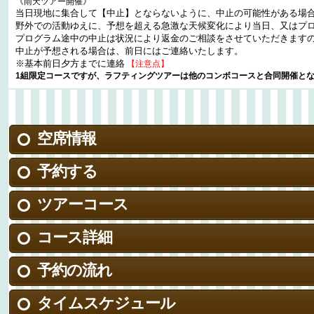
《雨天ツアー開催》
当日現地に集合して【中止】とならないように、中止の可能性がある場
野外での活動ゆえに、予想を超える急激な天候変化により当日、又はプ
プログラム途中の中止は状況により返金のご相談をさせていただきます
中止が予想される場合は、前日にはご連絡いたします。
※基本前日夕方までに連絡
【注意点】
1組限定コースですが、ラフティングツアーは他のコンボコースと合同開催と
空席情報
予約する
ツアーコース
コース詳細
予約の流れ
タイムスケジュール