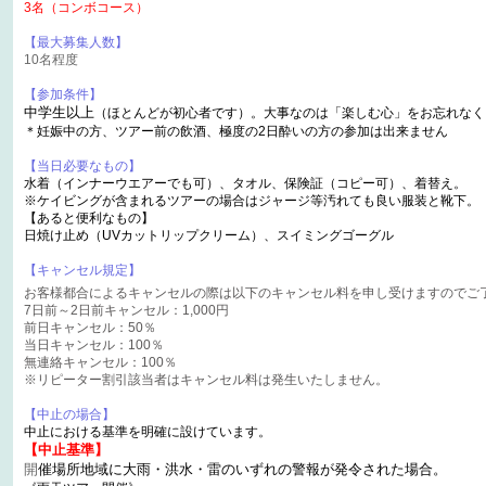
3名（コンボコース）
【最大募集人数】
10名程度
【参加条件】
中学生以上
（ほとんどが初心者です）。大事なのは「楽しむ心」をお忘れなく
＊妊娠中の方、ツアー前の飲酒、極度の2日酔いの方の参加は出来ません
【当日必要なもの】
水着（インナーウエアーでも可）、タオル、保険証（コピー可）、着替え。
※ケイビングが含まれるツアーの場合はジャージ等汚れても良い服装と靴下。
【あると便利なもの】
日焼け止め（UVカットリップクリーム）、スイミングゴーグル
【キャンセル規定】
お客様都合によるキャンセルの際は以下のキャンセル料を申し受けますのでご
7日前～2日前キャンセル：1,000円
前日キャンセル：50％
当日キャンセル：100％
無連絡キャンセル：100％
※リピーター割引該当者はキャンセル料は発生いたしません。
【中止の場合】
中止における基準を明確に設けています。
【中止基準】
開
催場所地域に大雨・洪水・雷のいずれの警報が発令された場合。