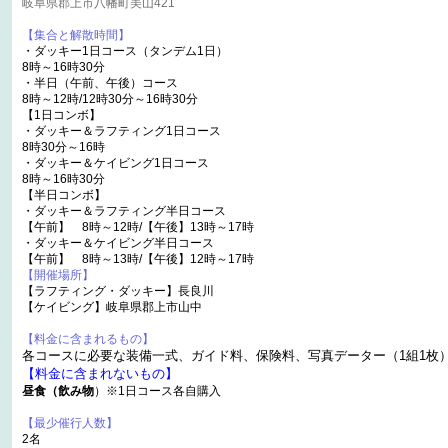
岐阜県郡上市八幡町美山421
【集合と解散時間】
・ダッキー1日コース（タンデム1日）
8時～16時30分
・半日（午前、午後）コース
8時～12時/12時30分～16時30分
【1日コンボ】
・ダッキー＆ラフティング1日コース
8時30分～16時
・ダッキー＆ケイビング1日コース
8時～16時30分
【半日コンボ】
・ダッキー＆ラフティング半日コース
【午前】 8時～12時/【午後】13時～17時
・ダッキー＆ケイビング半日コース
【午前】 8時～13時/【午後】12時～17時
【開催場所】
【ラフティング・ダッキー】長良川
【ケイビング】岐阜県郡上市山中
【料金に含まれるもの】
各コースに必要な装備一式、ガイド料、保険料、写真データー（1組1枚
【料金に含まれないもの】
昼食（飲み物
）※1日コース各自購入
【最少催行人数】
2名